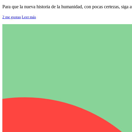
Para que la nueva historia de la humanidad, con pocas certezas, siga a
2
me gustas
Leer más