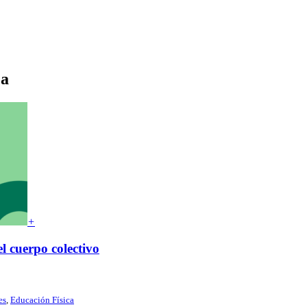
ca
+
l cuerpo colectivo
es
,
Educación Física