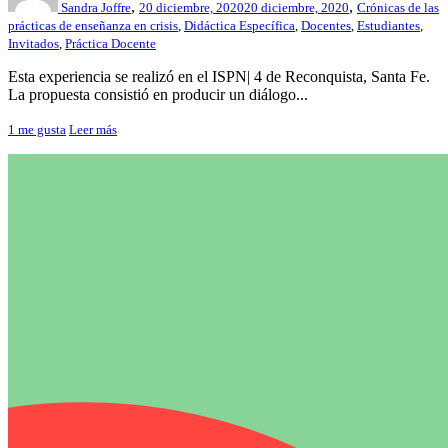
,
,
Sandra Joffre
20 diciembre, 2020
20 diciembre, 2020
Crónicas de las
prácticas de enseñanza en crisis
,
Didáctica Específica
,
Docentes
,
Estudiantes
,
Invitados
,
Práctica Docente
Esta experiencia se realizó en el ISPN| 4 de Reconquista, Santa Fe.
La propuesta consistió en producir un diálogo...
1
me gusta
Leer más