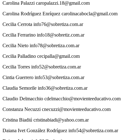
Carolina
Palazzi
caropalazzi.18@gmail.com
Carolina
Rodríguez Enríquez
carolinacabocla@gmail.com
Cecilia
Cerrota
info76@sobretiza.com.ar
Cecilia
Ferrarino
info18@sobretiz.com.ar
Cecilia
Nieto
info78@sobretiza.com.ar
Cecilia
Palladino
cecipalla@gmail.com
Cecilia
Torres
info52@sobretiza.com.ar
Cintia
Guerrero
info53@sobretiza.com.ar
Claudia
Semorile
info36@sobretiza.com.ar
Claudio
Delmacchio
cdelmacchio@movienteeducativo.com
Constanza
Necuzzi
cnecuzzi@movienteeducativo.com
Cristina
Biadiú
cristinabiadi@yahoo.com.ar
Daiana
Ivet González Rodríguez
info54@sobretiza.com.ar