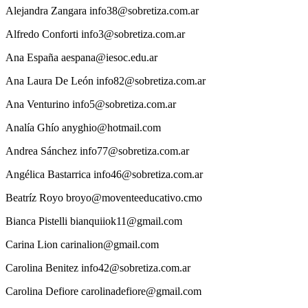
Alejandra
Zangara
info38@sobretiza.com.ar
Alfredo
Conforti
info3@sobretiza.com.ar
Ana
España
aespana@iesoc.edu.ar
Ana
Laura De León
info82@sobretiza.com.ar
Ana
Venturino
info5@sobretiza.com.ar
Analía
Ghío
anyghio@hotmail.com
Andrea
Sánchez
info77@sobretiza.com.ar
Angélica
Bastarrica
info46@sobretiza.com.ar
Beatríz
Royo
broyo@moventeeducativo.cmo
Bianca
Pistelli
bianquiiok11@gmail.com
Carina
Lion
carinalion@gmail.com
Carolina
Benitez
info42@sobretiza.com.ar
Carolina
Defiore
carolinadefiore@gmail.com