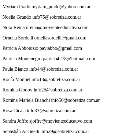
Myriam
Prado
myriam_prado@yahoo.com.ar
Noelia
Grando
info75@sobretiza.com.ar
Nora
Reina
nreina@movienteeducativo.com
Ornella
Sordelli
ornellasordelli@gmail.com
Patricia
Abbonizio
paviabbo@gmail.com
Patricia
Montenegro
patricia4278@hotmail.com
Paula
Bianco
info44@sobretiza.com.ar
Rocío
Montiel
info13@sobretiza.com.ar
Romina
Godoy
info25@sobretiza.com.ar
Romina
Mariela Bianchi
info50@sobretiza.com.ar
Rosa
Cicala
info33@sobretiza.com.ar
Sandra
Joffre
sjoffre@movienteeducativo.com
Sebastián
Accinelli
info29@sobretiza.com.ar