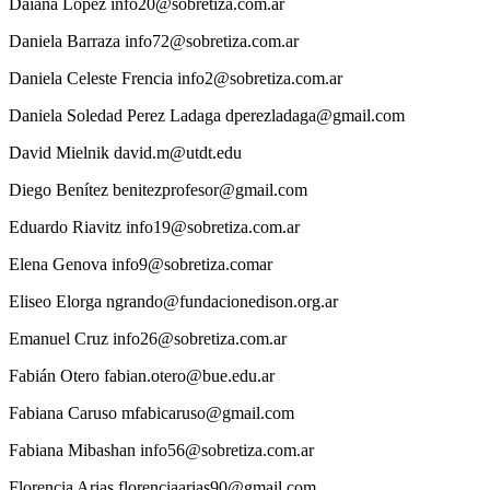
Daiana
López
info20@sobretiza.com.ar
Daniela
Barraza
info72@sobretiza.com.ar
Daniela
Celeste Frencia
info2@sobretiza.com.ar
Daniela
Soledad Perez Ladaga
dperezladaga@gmail.com
David
Mielnik
david.m@utdt.edu
Diego
Benítez
benitezprofesor@gmail.com
Eduardo
Riavitz
info19@sobretiza.com.ar
Elena
Genova
info9@sobretiza.comar
Eliseo
Elorga
ngrando@fundacionedison.org.ar
Emanuel
Cruz
info26@sobretiza.com.ar
Fabián
Otero
fabian.otero@bue.edu.ar
Fabiana
Caruso
mfabicaruso@gmail.com
Fabiana
Mibashan
info56@sobretiza.com.ar
Florencia
Arias
florenciaarias90@gmail.com