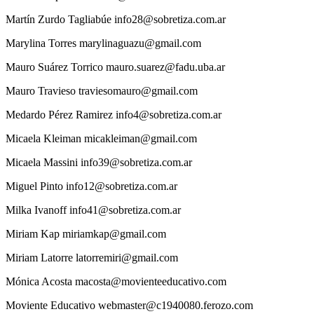
Martín
Zurdo Tagliabúe
info28@sobretiza.com.ar
Marylina
Torres
marylinaguazu@gmail.com
Mauro
Suárez Torrico
mauro.suarez@fadu.uba.ar
Mauro
Travieso
traviesomauro@gmail.com
Medardo
Pérez Ramirez
info4@sobretiza.com.ar
Micaela
Kleiman
micakleiman@gmail.com
Micaela
Massini
info39@sobretiza.com.ar
Miguel
Pinto
info12@sobretiza.com.ar
Milka
Ivanoff
info41@sobretiza.com.ar
Miriam
Kap
miriamkap@gmail.com
Miriam
Latorre
latorremiri@gmail.com
Mónica
Acosta
macosta@movienteeducativo.com
Moviente
Educativo
webmaster@c1940080.ferozo.com