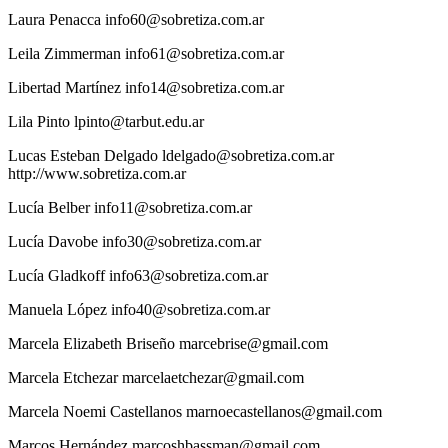
Laura
Penacca
info60@sobretiza.com.ar
Leila
Zimmerman
info61@sobretiza.com.ar
Libertad
Martínez
info14@sobretiza.com.ar
Lila
Pinto
lpinto@tarbut.edu.ar
Lucas
Esteban Delgado
ldelgado@sobretiza.com.ar
http://www.sobretiza.com.ar
Lucía
Belber
info11@sobretiza.com.ar
Lucía
Davobe
info30@sobretiza.com.ar
Lucía
Gladkoff
info63@sobretiza.com.ar
Manuela
López
info40@sobretiza.com.ar
Marcela
Elizabeth Briseño
marcebrise@gmail.com
Marcela
Etchezar
marcelaetchezar@gmail.com
Marcela
Noemi Castellanos
marnoecastellanos@gmail.com
Marcos
Hernández
marcoshbassman@gmail.com