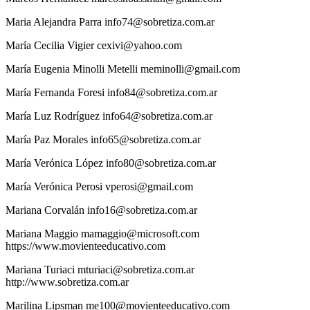
Maria
Alejandra Parra
info74@sobretiza.com.ar
María
Cecilia Vigier
cexivi@yahoo.com
María Eugenia
Minolli Metelli
meminolli@gmail.com
María
Fernanda Foresi
info84@sobretiza.com.ar
María
Luz Rodríguez
info64@sobretiza.com.ar
María
Paz Morales
info65@sobretiza.com.ar
María
Verónica López
info80@sobretiza.com.ar
María
Verónica Perosi
vperosi@gmail.com
Mariana
Corvalán
info16@sobretiza.com.ar
Mariana
Maggio
mamaggio@microsoft.com
https://www.movienteeducativo.com
Mariana
Turiaci
mturiaci@sobretiza.com.ar
http://www.sobretiza.com.ar
Marilina
Lipsman
me100@movienteeducativo.com