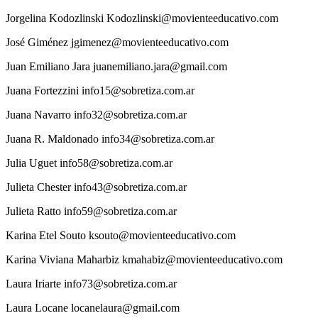
Jorgelina
Kodozlinski
Kodozlinski@movienteeducativo.com
José
Giménez
jgimenez@movienteeducativo.com
Juan
Emiliano Jara
juanemiliano.jara@gmail.com
Juana
Fortezzini
info15@sobretiza.com.ar
Juana
Navarro
info32@sobretiza.com.ar
Juana
R. Maldonado
info34@sobretiza.com.ar
Julia
Uguet
info58@sobretiza.com.ar
Julieta
Chester
info43@sobretiza.com.ar
Julieta
Ratto
info59@sobretiza.com.ar
Karina Etel
Souto
ksouto@movienteeducativo.com
Karina Viviana
Maharbiz
kmahabiz@movienteeducativo.com
Laura
Iriarte
info73@sobretiza.com.ar
Laura
Locane
locanelaura@gmail.com