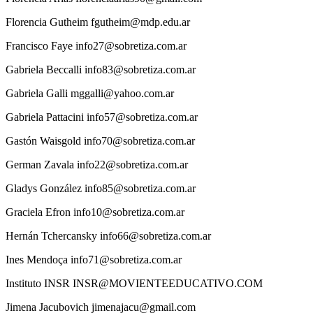
Florencia
Gutheim
fgutheim@mdp.edu.ar
Francisco
Faye
info27@sobretiza.com.ar
Gabriela
Beccalli
info83@sobretiza.com.ar
Gabriela
Galli
mggalli@yahoo.com.ar
Gabriela
Pattacini
info57@sobretiza.com.ar
Gastón
Waisgold
info70@sobretiza.com.ar
German
Zavala
info22@sobretiza.com.ar
Gladys
González
info85@sobretiza.com.ar
Graciela
Efron
info10@sobretiza.com.ar
Hernán
Tchercansky
info66@sobretiza.com.ar
Ines
Mendoça
info71@sobretiza.com.ar
Instituto
INSR
INSR@MOVIENTEEDUCATIVO.COM
Jimena
Jacubovich
jimenajacu@gmail.com