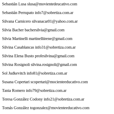
Sebastián
Lusa
slusa@movientedeucativo.com
Sebastián
Perrupato
info7@sobretiza.com.ar
Silvana
Carnicero
silvanacar01@yahoo.com.ar
Silvia
Bacher
bachersilvia@gmail.com
Silvia
Martinelli
martinelliirene@gmail.com
Silvina
Casablancas
info31@sobretiza.com.ar
Silvina
Elena Busto
profesilvina@gmail.com
Silvina
Rosignoli
silvina.rosignoli@gmail.com
Sol
Judkevitch
info81@sobretiza.com.ar
Susana
Copertari
scopertari@mocienteeducativo.com
Tania
Romero
info79@sobretiza.com.ar
Teresa
González Codony
info21@sobretiza.com.ar
Tomás
González
togonzalez@movienteeducativo.com