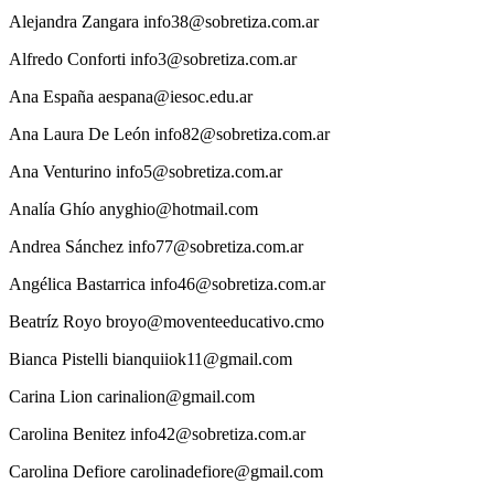
Alejandra
Zangara
info38@sobretiza.com.ar
Alfredo
Conforti
info3@sobretiza.com.ar
Ana
España
aespana@iesoc.edu.ar
Ana
Laura De León
info82@sobretiza.com.ar
Ana
Venturino
info5@sobretiza.com.ar
Analía
Ghío
anyghio@hotmail.com
Andrea
Sánchez
info77@sobretiza.com.ar
Angélica
Bastarrica
info46@sobretiza.com.ar
Beatríz
Royo
broyo@moventeeducativo.cmo
Bianca
Pistelli
bianquiiok11@gmail.com
Carina
Lion
carinalion@gmail.com
Carolina
Benitez
info42@sobretiza.com.ar
Carolina
Defiore
carolinadefiore@gmail.com