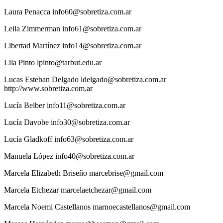
Laura
Penacca
info60@sobretiza.com.ar
Leila
Zimmerman
info61@sobretiza.com.ar
Libertad
Martínez
info14@sobretiza.com.ar
Lila
Pinto
lpinto@tarbut.edu.ar
Lucas
Esteban Delgado
ldelgado@sobretiza.com.ar
http://www.sobretiza.com.ar
Lucía
Belber
info11@sobretiza.com.ar
Lucía
Davobe
info30@sobretiza.com.ar
Lucía
Gladkoff
info63@sobretiza.com.ar
Manuela
López
info40@sobretiza.com.ar
Marcela
Elizabeth Briseño
marcebrise@gmail.com
Marcela
Etchezar
marcelaetchezar@gmail.com
Marcela
Noemi Castellanos
marnoecastellanos@gmail.com