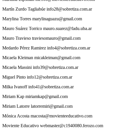
Martín
Zurdo Tagliabúe
info28@sobretiza.com.ar
Marylina
Torres
marylinaguazu@gmail.com
Mauro
Suárez Torrico
mauro.suarez@fadu.uba.ar
Mauro
Travieso
traviesomauro@gmail.com
Medardo
Pérez Ramirez
info4@sobretiza.com.ar
Micaela
Kleiman
micakleiman@gmail.com
Micaela
Massini
info39@sobretiza.com.ar
Miguel
Pinto
info12@sobretiza.com.ar
Milka
Ivanoff
info41@sobretiza.com.ar
Miriam
Kap
miriamkap@gmail.com
Miriam
Latorre
latorremiri@gmail.com
Mónica
Acosta
macosta@movienteeducativo.com
Moviente
Educativo
webmaster@c1940080.ferozo.com