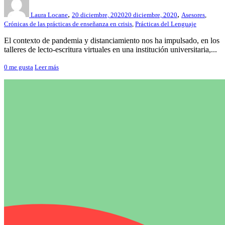
,
,
Laura Locane
20 diciembre, 2020
20 diciembre, 2020
Asesores
,
Crónicas de las prácticas de enseñanza en crisis
,
Prácticas del Lenguaje
El contexto de pandemia y distanciamiento nos ha impulsado, en los
talleres de lecto-escritura virtuales en una institución universitaria,...
0
me gusta
Leer más