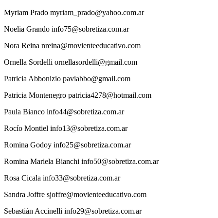
Myriam
Prado
myriam_prado@yahoo.com.ar
Noelia
Grando
info75@sobretiza.com.ar
Nora
Reina
nreina@movienteeducativo.com
Ornella
Sordelli
ornellasordelli@gmail.com
Patricia
Abbonizio
paviabbo@gmail.com
Patricia
Montenegro
patricia4278@hotmail.com
Paula
Bianco
info44@sobretiza.com.ar
Rocío
Montiel
info13@sobretiza.com.ar
Romina
Godoy
info25@sobretiza.com.ar
Romina
Mariela Bianchi
info50@sobretiza.com.ar
Rosa
Cicala
info33@sobretiza.com.ar
Sandra
Joffre
sjoffre@movienteeducativo.com
Sebastián
Accinelli
info29@sobretiza.com.ar