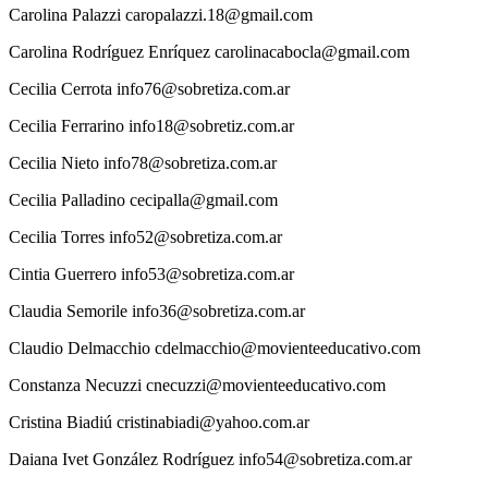
Carolina
Palazzi
caropalazzi.18@gmail.com
Carolina
Rodríguez Enríquez
carolinacabocla@gmail.com
Cecilia
Cerrota
info76@sobretiza.com.ar
Cecilia
Ferrarino
info18@sobretiz.com.ar
Cecilia
Nieto
info78@sobretiza.com.ar
Cecilia
Palladino
cecipalla@gmail.com
Cecilia
Torres
info52@sobretiza.com.ar
Cintia
Guerrero
info53@sobretiza.com.ar
Claudia
Semorile
info36@sobretiza.com.ar
Claudio
Delmacchio
cdelmacchio@movienteeducativo.com
Constanza
Necuzzi
cnecuzzi@movienteeducativo.com
Cristina
Biadiú
cristinabiadi@yahoo.com.ar
Daiana
Ivet González Rodríguez
info54@sobretiza.com.ar