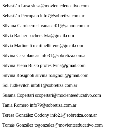
Sebastián
Lusa
slusa@movientedeucativo.com
Sebastián
Perrupato
info7@sobretiza.com.ar
Silvana
Carnicero
silvanacar01@yahoo.com.ar
Silvia
Bacher
bachersilvia@gmail.com
Silvia
Martinelli
martinelliirene@gmail.com
Silvina
Casablancas
info31@sobretiza.com.ar
Silvina
Elena Busto
profesilvina@gmail.com
Silvina
Rosignoli
silvina.rosignoli@gmail.com
Sol
Judkevitch
info81@sobretiza.com.ar
Susana
Copertari
scopertari@mocienteeducativo.com
Tania
Romero
info79@sobretiza.com.ar
Teresa
González Codony
info21@sobretiza.com.ar
Tomás
González
togonzalez@movienteeducativo.com