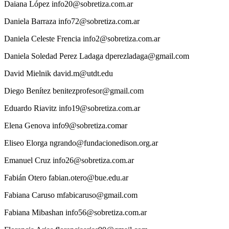
Daiana
López
info20@sobretiza.com.ar
Daniela
Barraza
info72@sobretiza.com.ar
Daniela
Celeste Frencia
info2@sobretiza.com.ar
Daniela
Soledad Perez Ladaga
dperezladaga@gmail.com
David
Mielnik
david.m@utdt.edu
Diego
Benítez
benitezprofesor@gmail.com
Eduardo
Riavitz
info19@sobretiza.com.ar
Elena
Genova
info9@sobretiza.comar
Eliseo
Elorga
ngrando@fundacionedison.org.ar
Emanuel
Cruz
info26@sobretiza.com.ar
Fabián
Otero
fabian.otero@bue.edu.ar
Fabiana
Caruso
mfabicaruso@gmail.com
Fabiana
Mibashan
info56@sobretiza.com.ar