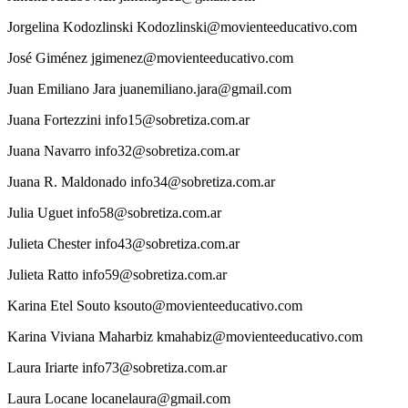
Jorgelina
Kodozlinski
Kodozlinski@movienteeducativo.com
José
Giménez
jgimenez@movienteeducativo.com
Juan
Emiliano Jara
juanemiliano.jara@gmail.com
Juana
Fortezzini
info15@sobretiza.com.ar
Juana
Navarro
info32@sobretiza.com.ar
Juana
R. Maldonado
info34@sobretiza.com.ar
Julia
Uguet
info58@sobretiza.com.ar
Julieta
Chester
info43@sobretiza.com.ar
Julieta
Ratto
info59@sobretiza.com.ar
Karina Etel
Souto
ksouto@movienteeducativo.com
Karina Viviana
Maharbiz
kmahabiz@movienteeducativo.com
Laura
Iriarte
info73@sobretiza.com.ar
Laura
Locane
locanelaura@gmail.com