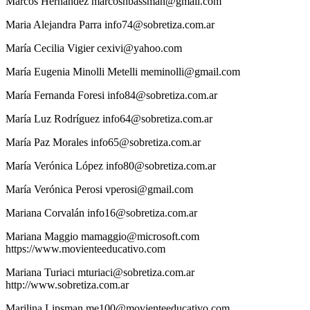
Marcos
Hernández
marcoshbassman@gmail.com
Maria
Alejandra Parra
info74@sobretiza.com.ar
María
Cecilia Vigier
cexivi@yahoo.com
María Eugenia
Minolli Metelli
meminolli@gmail.com
María
Fernanda Foresi
info84@sobretiza.com.ar
María
Luz Rodríguez
info64@sobretiza.com.ar
María
Paz Morales
info65@sobretiza.com.ar
María
Verónica López
info80@sobretiza.com.ar
María
Verónica Perosi
vperosi@gmail.com
Mariana
Corvalán
info16@sobretiza.com.ar
Mariana
Maggio
mamaggio@microsoft.com
https://www.movienteeducativo.com
Mariana
Turiaci
mturiaci@sobretiza.com.ar
http://www.sobretiza.com.ar
Marilina
Lipsman
me100@movienteeducativo.com