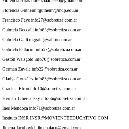
Florencia
Arias
florenciaarias90@gmail.com
Florencia
Gutheim
fgutheim@mdp.edu.ar
Francisco
Faye
info27@sobretiza.com.ar
Gabriela
Beccalli
info83@sobretiza.com.ar
Gabriela
Galli
mggalli@yahoo.com.ar
Gabriela
Pattacini
info57@sobretiza.com.ar
Gastón
Waisgold
info70@sobretiza.com.ar
German
Zavala
info22@sobretiza.com.ar
Gladys
González
info85@sobretiza.com.ar
Graciela
Efron
info10@sobretiza.com.ar
Hernán
Tchercansky
info66@sobretiza.com.ar
Ines
Mendoça
info71@sobretiza.com.ar
Instituto
INSR
INSR@MOVIENTEEDUCATIVO.COM
Jimena
Jacubovich
jimenajacu@gmail.com