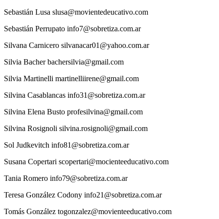
Sebastián
Lusa
slusa@movientedeucativo.com
Sebastián
Perrupato
info7@sobretiza.com.ar
Silvana
Carnicero
silvanacar01@yahoo.com.ar
Silvia
Bacher
bachersilvia@gmail.com
Silvia
Martinelli
martinelliirene@gmail.com
Silvina
Casablancas
info31@sobretiza.com.ar
Silvina
Elena Busto
profesilvina@gmail.com
Silvina
Rosignoli
silvina.rosignoli@gmail.com
Sol
Judkevitch
info81@sobretiza.com.ar
Susana
Copertari
scopertari@mocienteeducativo.com
Tania
Romero
info79@sobretiza.com.ar
Teresa
González Codony
info21@sobretiza.com.ar
Tomás
González
togonzalez@movienteeducativo.com