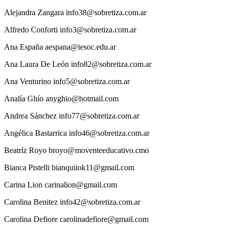
Alejandra
Zangara
info38@sobretiza.com.ar
Alfredo
Conforti
info3@sobretiza.com.ar
Ana
España
aespana@iesoc.edu.ar
Ana
Laura De León
info82@sobretiza.com.ar
Ana
Venturino
info5@sobretiza.com.ar
Analía
Ghío
anyghio@hotmail.com
Andrea
Sánchez
info77@sobretiza.com.ar
Angélica
Bastarrica
info46@sobretiza.com.ar
Beatríz
Royo
broyo@moventeeducativo.cmo
Bianca
Pistelli
bianquiiok11@gmail.com
Carina
Lion
carinalion@gmail.com
Carolina
Benitez
info42@sobretiza.com.ar
Carolina
Defiore
carolinadefiore@gmail.com