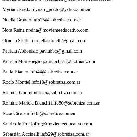
Myriam
Prado
myriam_prado@yahoo.com.ar
Noelia
Grando
info75@sobretiza.com.ar
Nora
Reina
nreina@movienteeducativo.com
Ornella
Sordelli
ornellasordelli@gmail.com
Patricia
Abbonizio
paviabbo@gmail.com
Patricia
Montenegro
patricia4278@hotmail.com
Paula
Bianco
info44@sobretiza.com.ar
Rocío
Montiel
info13@sobretiza.com.ar
Romina
Godoy
info25@sobretiza.com.ar
Romina
Mariela Bianchi
info50@sobretiza.com.ar
Rosa
Cicala
info33@sobretiza.com.ar
Sandra
Joffre
sjoffre@movienteeducativo.com
Sebastián
Accinelli
info29@sobretiza.com.ar