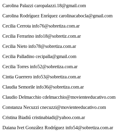
Carolina
Palazzi
caropalazzi.18@gmail.com
Carolina
Rodríguez Enríquez
carolinacabocla@gmail.com
Cecilia
Cerrota
info76@sobretiza.com.ar
Cecilia
Ferrarino
info18@sobretiz.com.ar
Cecilia
Nieto
info78@sobretiza.com.ar
Cecilia
Palladino
cecipalla@gmail.com
Cecilia
Torres
info52@sobretiza.com.ar
Cintia
Guerrero
info53@sobretiza.com.ar
Claudia
Semorile
info36@sobretiza.com.ar
Claudio
Delmacchio
cdelmacchio@movienteeducativo.com
Constanza
Necuzzi
cnecuzzi@movienteeducativo.com
Cristina
Biadiú
cristinabiadi@yahoo.com.ar
Daiana
Ivet González Rodríguez
info54@sobretiza.com.ar