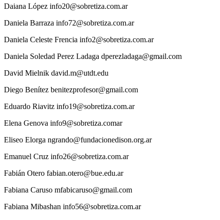
Daiana
López
info20@sobretiza.com.ar
Daniela
Barraza
info72@sobretiza.com.ar
Daniela
Celeste Frencia
info2@sobretiza.com.ar
Daniela
Soledad Perez Ladaga
dperezladaga@gmail.com
David
Mielnik
david.m@utdt.edu
Diego
Benítez
benitezprofesor@gmail.com
Eduardo
Riavitz
info19@sobretiza.com.ar
Elena
Genova
info9@sobretiza.comar
Eliseo
Elorga
ngrando@fundacionedison.org.ar
Emanuel
Cruz
info26@sobretiza.com.ar
Fabián
Otero
fabian.otero@bue.edu.ar
Fabiana
Caruso
mfabicaruso@gmail.com
Fabiana
Mibashan
info56@sobretiza.com.ar