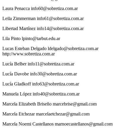
Laura
Penacca
info60@sobretiza.com.ar
Leila
Zimmerman
info61@sobretiza.com.ar
Libertad
Martínez
info14@sobretiza.com.ar
Lila
Pinto
lpinto@tarbut.edu.ar
Lucas
Esteban Delgado
ldelgado@sobretiza.com.ar
http://www.sobretiza.com.ar
Lucía
Belber
info11@sobretiza.com.ar
Lucía
Davobe
info30@sobretiza.com.ar
Lucía
Gladkoff
info63@sobretiza.com.ar
Manuela
López
info40@sobretiza.com.ar
Marcela
Elizabeth Briseño
marcebrise@gmail.com
Marcela
Etchezar
marcelaetchezar@gmail.com
Marcela
Noemi Castellanos
marnoecastellanos@gmail.com