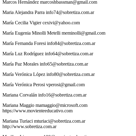
Marcos
Hernández
marcoshbassman@gmail.com
Maria
Alejandra Parra
info74@sobretiza.com.ar
María
Cecilia Vigier
cexivi@yahoo.com
María Eugenia
Minolli Metelli
meminolli@gmail.com
María
Fernanda Foresi
info84@sobretiza.com.ar
María
Luz Rodríguez
info64@sobretiza.com.ar
María
Paz Morales
info65@sobretiza.com.ar
María
Verónica López
info80@sobretiza.com.ar
María
Verónica Perosi
vperosi@gmail.com
Mariana
Corvalán
info16@sobretiza.com.ar
Mariana
Maggio
mamaggio@microsoft.com
https://www.movienteeducativo.com
Mariana
Turiaci
mturiaci@sobretiza.com.ar
http://www.sobretiza.com.ar