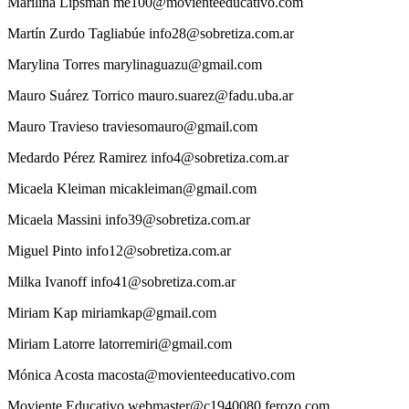
Marilina
Lipsman
me100@movienteeducativo.com
Martín
Zurdo Tagliabúe
info28@sobretiza.com.ar
Marylina
Torres
marylinaguazu@gmail.com
Mauro
Suárez Torrico
mauro.suarez@fadu.uba.ar
Mauro
Travieso
traviesomauro@gmail.com
Medardo
Pérez Ramirez
info4@sobretiza.com.ar
Micaela
Kleiman
micakleiman@gmail.com
Micaela
Massini
info39@sobretiza.com.ar
Miguel
Pinto
info12@sobretiza.com.ar
Milka
Ivanoff
info41@sobretiza.com.ar
Miriam
Kap
miriamkap@gmail.com
Miriam
Latorre
latorremiri@gmail.com
Mónica
Acosta
macosta@movienteeducativo.com
Moviente
Educativo
webmaster@c1940080.ferozo.com