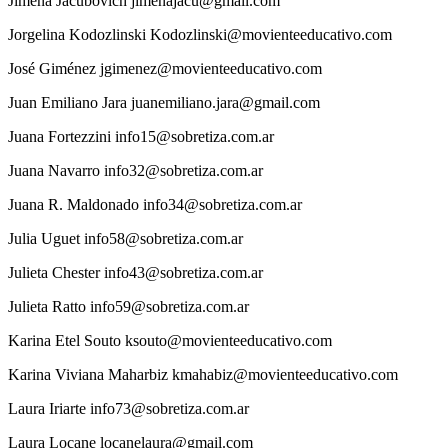
Jimena
Jacubovich
jimenajacu@gmail.com
Jorgelina
Kodozlinski
Kodozlinski@movienteeducativo.com
José
Giménez
jgimenez@movienteeducativo.com
Juan
Emiliano Jara
juanemiliano.jara@gmail.com
Juana
Fortezzini
info15@sobretiza.com.ar
Juana
Navarro
info32@sobretiza.com.ar
Juana
R. Maldonado
info34@sobretiza.com.ar
Julia
Uguet
info58@sobretiza.com.ar
Julieta
Chester
info43@sobretiza.com.ar
Julieta
Ratto
info59@sobretiza.com.ar
Karina Etel
Souto
ksouto@movienteeducativo.com
Karina Viviana
Maharbiz
kmahabiz@movienteeducativo.com
Laura
Iriarte
info73@sobretiza.com.ar
Laura
Locane
locanelaura@gmail.com