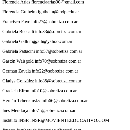
Florencia
Arias
florenciaarias90@gmail.com
Florencia
Gutheim
fgutheim@mdp.edu.ar
Francisco
Faye
info27@sobretiza.com.ar
Gabriela
Beccalli
info83@sobretiza.com.ar
Gabriela
Galli
mggalli@yahoo.com.ar
Gabriela
Pattacini
info57@sobretiza.com.ar
Gastón
Waisgold
info70@sobretiza.com.ar
German
Zavala
info22@sobretiza.com.ar
Gladys
González
info85@sobretiza.com.ar
Graciela
Efron
info10@sobretiza.com.ar
Hernán
Tchercansky
info66@sobretiza.com.ar
Ines
Mendoça
info71@sobretiza.com.ar
Instituto
INSR
INSR@MOVIENTEEDUCATIVO.COM