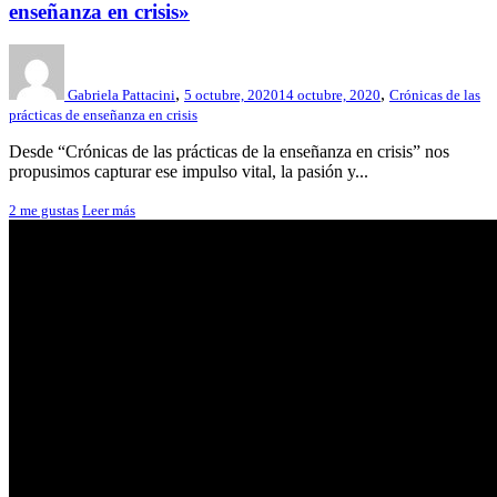
enseñanza en crisis»
,
,
Gabriela Pattacini
5 octubre, 2020
14 octubre, 2020
Crónicas de las
prácticas de enseñanza en crisis
Desde “Crónicas de las prácticas de la enseñanza en crisis” nos
propusimos capturar ese impulso vital, la pasión y...
2
me gustas
Leer más