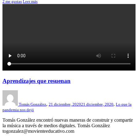
2
me gustas
Leer más
Aprendizajes que resuenan
,
,
Tomás González
21 diciembre, 2020
21 diciembre, 2020
Lo que la
pandemia nos dejó
Tomás González encontró nuevas maneras de construir y compartir
la música a través de medios digitales. Tomás González
togonzalez@movienteeducativo.com