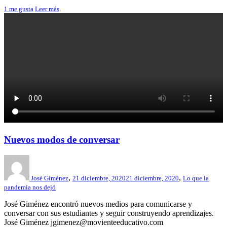
1
me gusta
Leer más
Nuevos modos de conversar
,
,
José Giménez
21 diciembre, 2020
21 diciembre, 2020
Lo que la
pandemia nos dejó
José Giménez encontró nuevos medios para comunicarse y
conversar con sus estudiantes y seguir construyendo aprendizajes.
José Giménez jgimenez@movienteeducativo.com