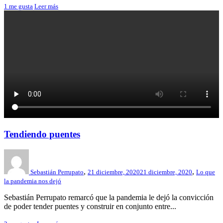
1
me gusta
Leer más
Tendiendo puentes
,
,
Sebastián Perrupato
21 diciembre, 2020
21 diciembre, 2020
Lo que
la pandemia nos dejó
Sebastián Perrupato remarcó que la pandemia le dejó la convicción
de poder tender puentes y construir en conjunto entre...