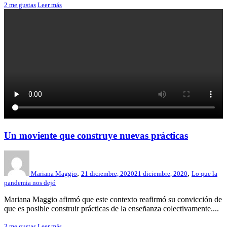
2
me gustas
Leer más
Un moviente que construye nuevas prácticas
,
,
Mariana Maggio
21 diciembre, 2020
21 diciembre, 2020
Lo que la
pandemia nos dejó
Mariana Maggio afirmó que este contexto reafirmó su convicción de
que es posible construir prácticas de la enseñanza colectivamente....
3
me gustas
Leer más