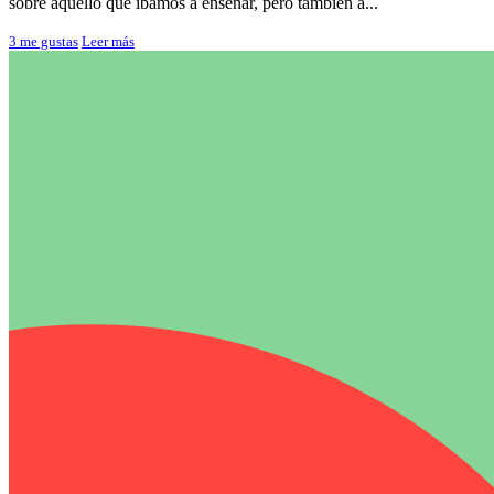
sobre aquello que íbamos a enseñar, pero también a...
3
me gustas
Leer más